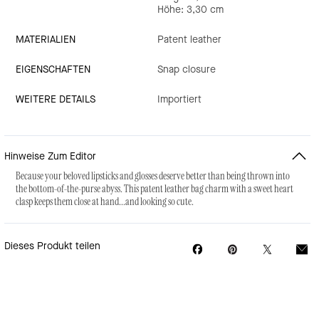
Höhe: 3,30 cm
MATERIALIEN
Patent leather
EIGENSCHAFTEN
Snap closure
WEITERE DETAILS
Importiert
Hinweise Zum Editor
Because your beloved lipsticks and glosses deserve better than being thrown into
the bottom-of-the-purse abyss. This patent leather bag charm with a sweet heart
clasp keeps them close at hand...and looking so cute.
Dieses Produkt teilen