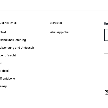
Hi
NDENSERVICE
SERVICES
ntakt
Whatsapp Chat
rsand und Lieferung
cksendung und Umtausch
derrufsrecht
Q
edback
ößentabelle
temap