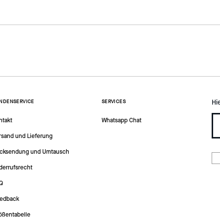
Hi
NDENSERVICE
SERVICES
ntakt
Whatsapp Chat
rsand und Lieferung
cksendung und Umtausch
derrufsrecht
Q
edback
ößentabelle