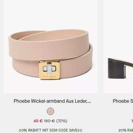
In Den Warenkorb
Phoebe Wickel-armband Aus Leder,
Phoebe S
Doppelreihig
49 €
180 €
(72%)
20% RABATT MIT DEM CODE SAVE20
20% RA