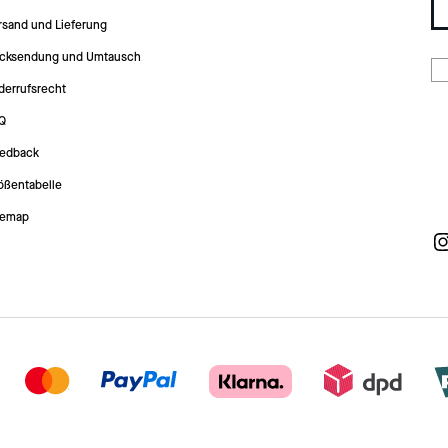
rsand und Lieferung
cksendung und Umtausch
derrufsrecht
Q
edback
ößentabelle
temap