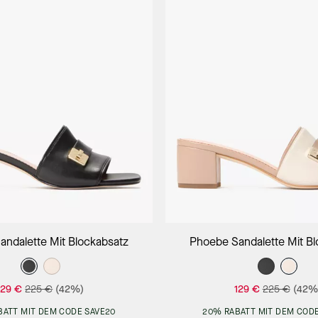
In Den Warenkorb
In Den Warenk
andalette Mit Blockabsatz
Phoebe Sandalette Mit Bl
129 €
225 €
(42%)
129 €
225 €
(42%
BATT MIT DEM CODE SAVE20
20% RABATT MIT DEM CODE