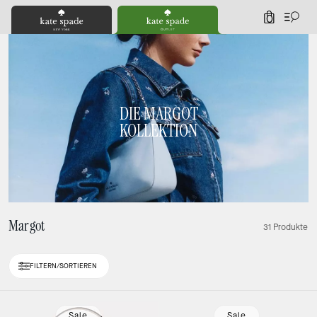
0
DIE MARGOT
KOLLEKTION
Margot
31 Produkte
FILTERN/SORTIEREN
Loaded 10 more products, showing 20 items.
Sale
Sale