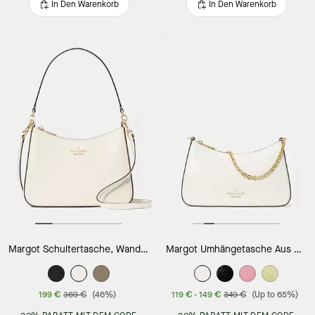
In Den Warenkorb
In Den Warenkorb
Margot Schultertasche, Wandelbar
Margot Umhängetasche Aus Strukturiertem Lackleder, Wandelbar
199 €
369 €
(46%)
119 €
-
149 €
349 €
(Up to 65%)