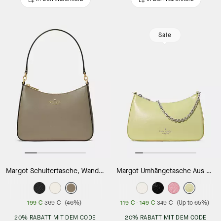
Sale
Margot Schultertasche, Wandelbar
Margot Umhängetasche Aus Strukturiertem Lackleder, Wandelbar
199 €
369 €
(46%)
119 €
-
149 €
349 €
(Up to 65%)
20% RABATT MIT DEM CODE
20% RABATT MIT DEM CODE