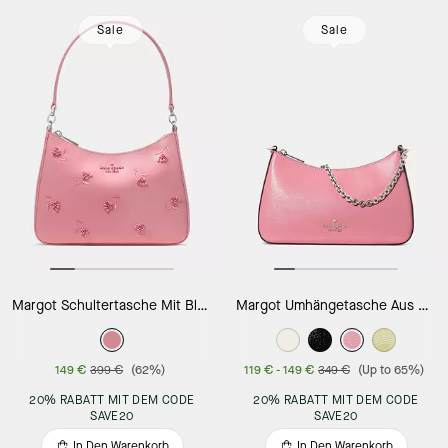
Sale
Sale
Margot Schultertasche Mit Blumenmuster
Margot Umhängetasche Aus Strukturiertem Lackleder, Wandelbar
149 €
399 €
(62%)
119 €
-
149 €
349 €
(Up to 65%)
20% RABATT MIT DEM CODE
20% RABATT MIT DEM CODE
SAVE20
SAVE20
In Den Warenkorb
In Den Warenkorb