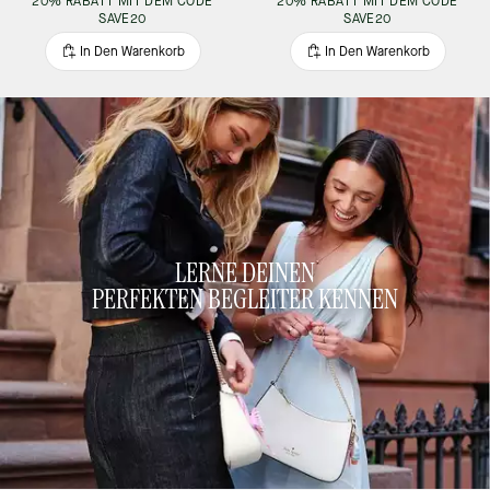
20% RABATT MIT DEM CODE
20% RABATT MIT DEM CODE
SAVE20
SAVE20
In Den Warenkorb
In Den Warenkorb
LERNE DEINEN
PERFEKTEN BEGLEITER KENNEN