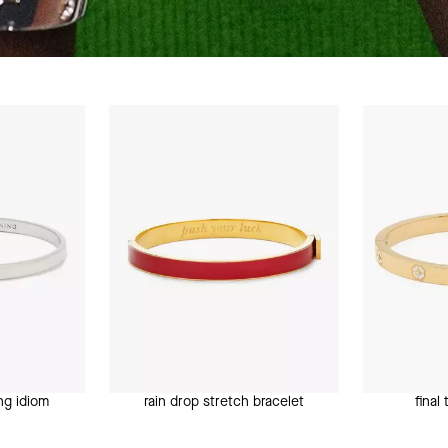
ing idiom
rain drop stretch bracelet
final