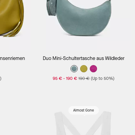
ansenriemen
Duo Mini-Schultertasche aus Wildleder
)
95 €
-
190 €
190 €
(Up to 50%)
Almost Gone