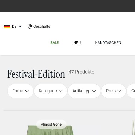
DE
Geschäfte
SALE
NEU
HANDTASCHEN
Festival-Edition
47 Produkte
Farbe
Kategorie
Artikeltyp
Preis
G
Loaded 16 more products, showing 48 items.
Almost Gone