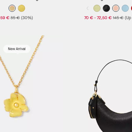
59 €
85 €
(30%)
70 €
-
72,50 €
145 €
(Up
New Arrival