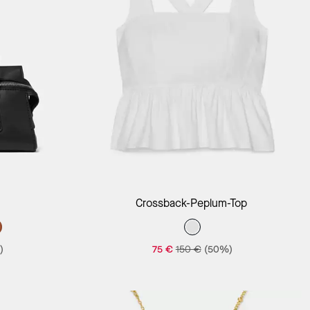
Crossback-Peplum-Top
)
75 €
150 €
(50%)