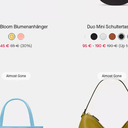
 Bloom Blumenanhänger
Duo Mini Schulterta
45 €
65 €
(30%)
95 €
-
190 €
190 €
(Up 
Almost Gone
Almost Gone