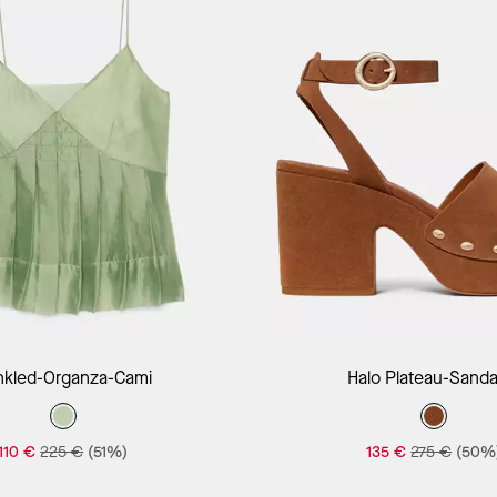
nkled-Organza-Cami
Halo Plateau-Sanda
110 €
225 €
(51%)
135 €
275 €
(50%