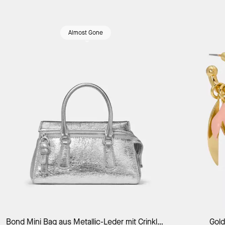
Almost Gone
Bond Mini Bag aus Metallic-Leder mit Crinkle-
Gol