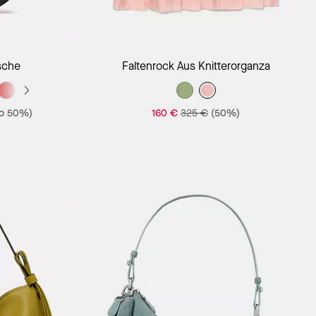
sche
Faltenrock Aus Knitterorganza
to 50%)
160 €
325 €
(50%)