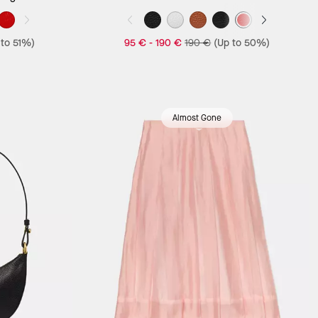
 to 51%)
95 €
-
190 €
190 €
(Up to 50%)
Almost Gone