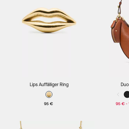
Lips Auffälliger Ring
Duo
95 €
95 €
-