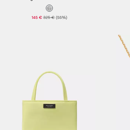
Effekt
145 €
325 €
(55%)