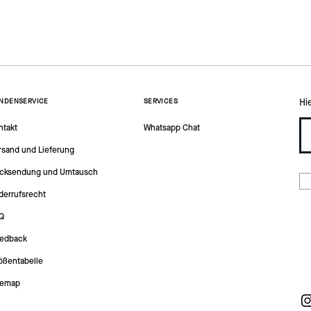
Hi
NDENSERVICE
SERVICES
ntakt
Whatsapp Chat
rsand und Lieferung
cksendung und Umtausch
derrufsrecht
Q
edback
ößentabelle
temap