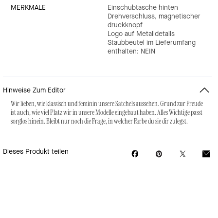
MERKMALE
Einschubtasche hinten
Drehverschluss, magnetischer
druckknopf
Logo auf Metalldetails
Staubbeutel im Lieferumfang
enthalten: NEIN
Hinweise Zum Editor
Wir lieben, wie klassisch und feminin unsere Satchels aussehen. Grund zur Freude
ist auch, wie viel Platz wir in unsere Modelle eingebaut haben. Alles Wichtige passt
sorglos hinein. Bleibt nur noch die Frage, in welcher Farbe du sie dir zulegst.
Dieses Produkt teilen