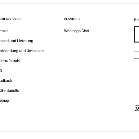
Hi
NDENSERVICE
SERVICES
ntakt
Whatsapp Chat
rsand und Lieferung
cksendung und Umtausch
derrufsrecht
Q
edback
ößentabelle
temap