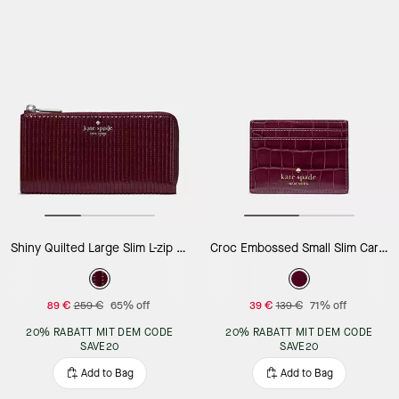
Shiny Quilted Large Slim L-zip Wallet
Croc Embossed Small Slim Card Holder
89 €
259 €
65% off
39 €
139 €
71% off
20% RABATT MIT DEM CODE
20% RABATT MIT DEM CODE
SAVE20
SAVE20
Add to Bag
Add to Bag