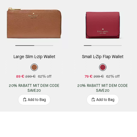
Large Slim L-zip Wallet
Small L-Zip Flap Wallet
89 €
239 €
62% off
79 €
209 €
62% off
20% RABATT MIT DEM CODE
20% RABATT MIT DEM CODE
SAVE20
SAVE20
Add to Bag
Add to Bag
Sale