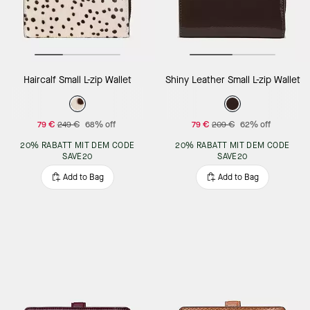
Haircalf Small L-zip Wallet
Shiny Leather Small L-zip Wallet
79 €
249 €
68% off
79 €
209 €
62% off
20% RABATT MIT DEM CODE
20% RABATT MIT DEM CODE
SAVE20
SAVE20
Add to Bag
Add to Bag