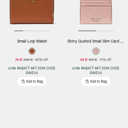
Small L-zip Wallet
Shiny Quilted Small Slim Card Holder
79 €
209 €
62% off
39 €
139 €
71% off
20% RABATT MIT DEM CODE
20% RABATT MIT DEM CODE
SAVE20
SAVE20
Add to Bag
Add to Bag