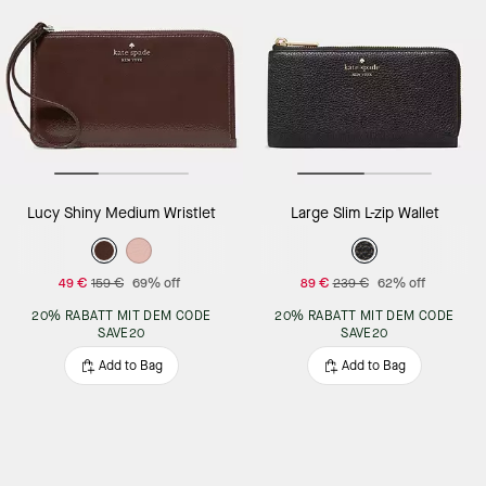
Lucy Shiny Medium Wristlet
Large Slim L-zip Wallet
49 €
159 €
69% off
89 €
239 €
62% off
20% RABATT MIT DEM CODE
20% RABATT MIT DEM CODE
SAVE20
SAVE20
Add to Bag
Add to Bag