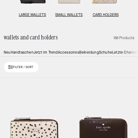
LARGE WALLETS
SMALL WALLETS
CARD HOLDERS
wallets and card holders
188 Products
Neu
Handtaschen
Jetzt im Trend
Accessoires
Bekleidung
Schuhe
Letzte Chance
FILTER / SORT
Loaded 10 more products, showing 30 items.