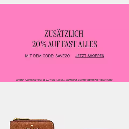
ES GELTEN AUSSCHLUSSKRITERIEN. GÜLTIG BIS 31/08/26, 23:59 UHR MEZ. DIE VOLLSTÄNDIGEN AGB FINDEST DU
HIER