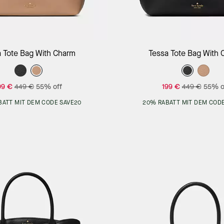
Add to Bag
Add to Bag
a Tote Bag With Charm
Tessa Tote Bag With 
99 €
449 €
55% off
199 €
449 €
55% o
BATT MIT DEM CODE SAVE20
20% RABATT MIT DEM CODE