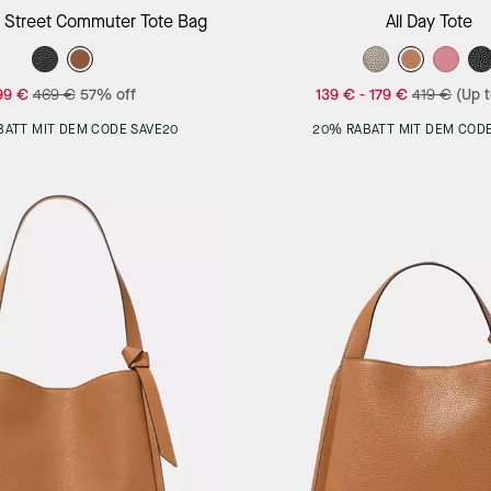
Add to Bag
Add to Bag
Street Commuter Tote Bag
All Day Tote
99 €
469 €
57% off
139 €
-
179 €
419 €
(Up 
BATT MIT DEM CODE SAVE20
20% RABATT MIT DEM CODE