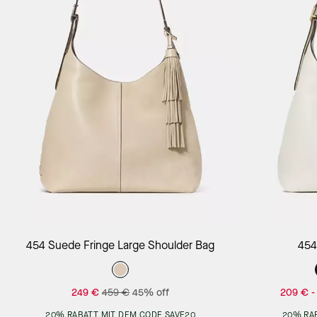
Add to Bag
454 Suede Fringe Large Shoulder Bag
454
249 €
459 €
45% off
209 €
20% RABATT MIT DEM CODE SAVE20
20% RA