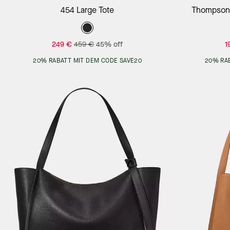
Add to Bag
454 Large Tote
Thompson 
249 €
459 €
45% off
1
20% RABATT MIT DEM CODE SAVE20
20% RA