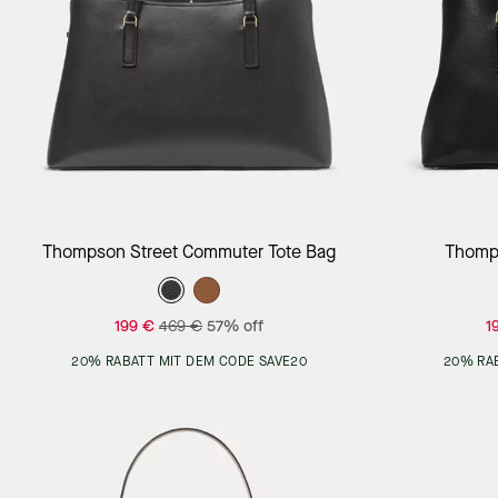
Add to Bag
Thompson Street Commuter Tote Bag
Thomps
199 €
469 €
57% off
1
20% RABATT MIT DEM CODE SAVE20
20% RA