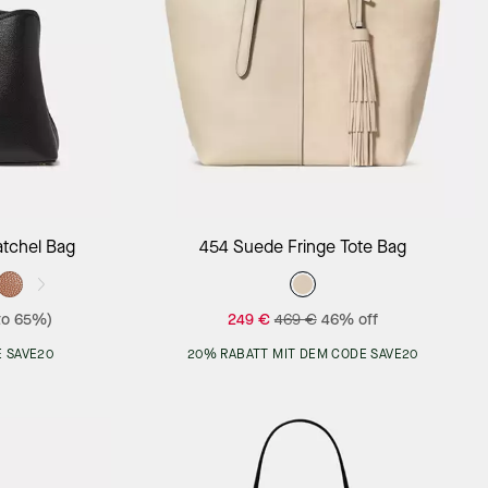
Add to Bag
atchel Bag
454 Suede Fringe Tote Bag
to 65%)
249 €
469 €
46% off
 SAVE20
20% RABATT MIT DEM CODE SAVE20