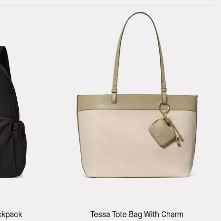
Add to Bag
ckpack
Tessa Tote Bag With Charm