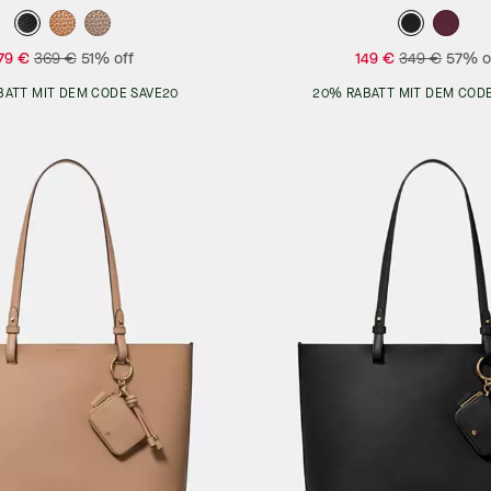
79 €
369 €
51% off
149 €
349 €
57% o
BATT MIT DEM CODE SAVE20
20% RABATT MIT DEM CODE