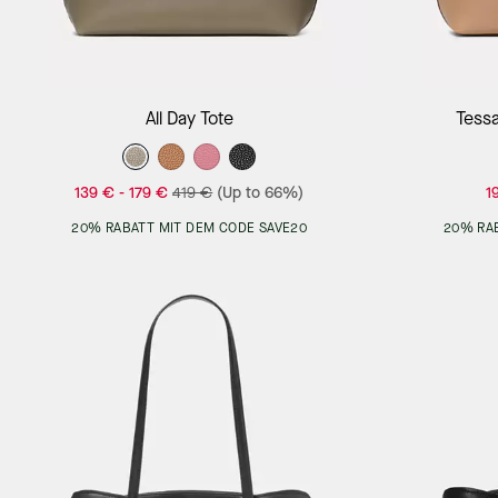
Add to Bag
All Day Tote
Tess
139 €
-
179 €
419 €
(Up to 66%)
1
20% RABATT MIT DEM CODE SAVE20
20% RA