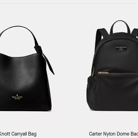
Add to Bag
Add to Bag
Knott Carryall Bag
Carter Nylon Dome Ba