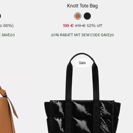
Add to Bag
Knott Tote Bag
to 66%)
199 €
419 €
52% off
 SAVE20
20% RABATT MIT DEM CODE SAVE20
Sale