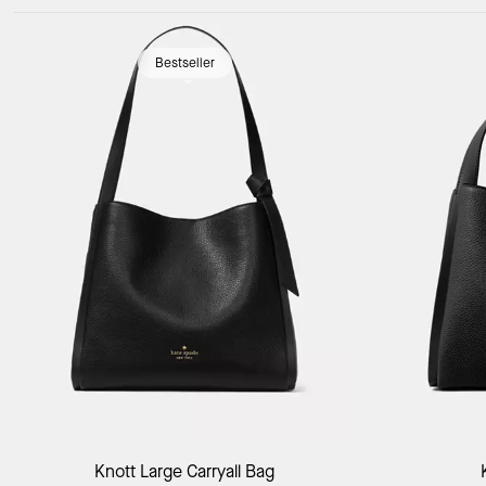
Loaded 16 more products, showing 32 items.
Bestseller
Add to Bag
Knott Large Carryall Bag