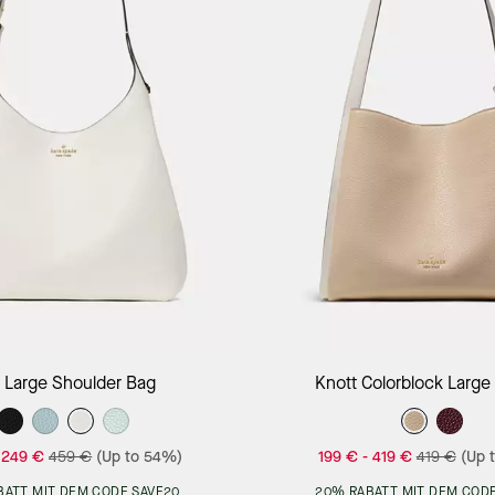
Add to Bag
Add to Bag
 Large Shoulder Bag
Knott Colorblock Large 
-
249 €
459 €
(Up to 54%)
199 €
-
419 €
419 €
(Up 
BATT MIT DEM CODE SAVE20
20% RABATT MIT DEM CODE