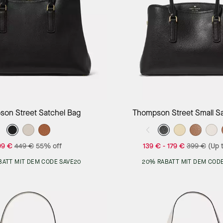
Add to Bag
Add to Bag
on Street Satchel Bag
Thompson Street Small S
99 €
449 €
55% off
139 €
-
179 €
399 €
(Up 
BATT MIT DEM CODE SAVE20
20% RABATT MIT DEM CODE