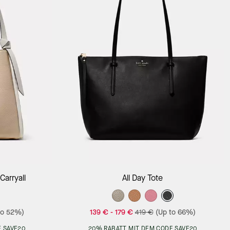
Add to Bag
Carryall
All Day Tote
to 52%)
139 €
-
179 €
419 €
(Up to 66%)
 SAVE20
20% RABATT MIT DEM CODE SAVE20