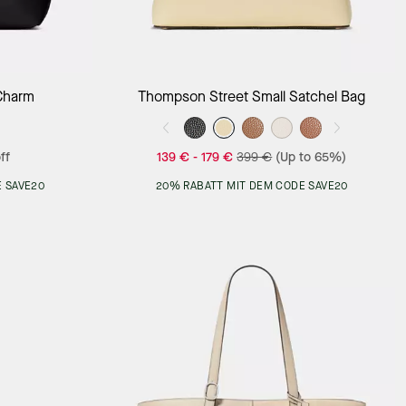
Add to Bag
Charm
Thompson Street Small Satchel Bag
ff
139 €
-
179 €
399 €
(Up to 65%)
 SAVE20
20% RABATT MIT DEM CODE SAVE20