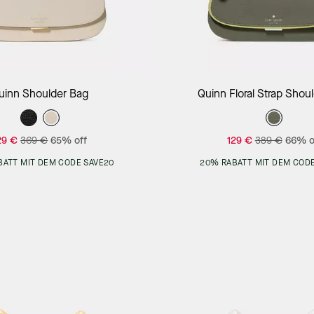
Add to Bag
Add to Bag
uinn Shoulder Bag
Quinn Floral Strap Shou
29 €
369 €
65% off
129 €
389 €
66% o
BATT MIT DEM CODE SAVE20
20% RABATT MIT DEM CODE