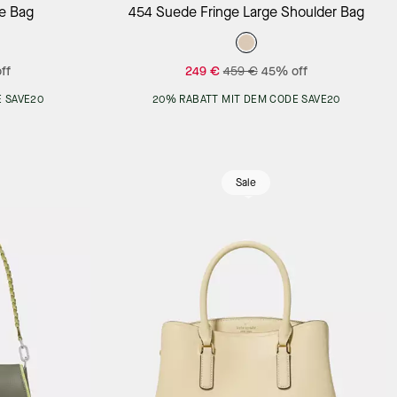
Add to Bag
te Bag
454 Suede Fringe Large Shoulder Bag
ff
249 €
459 €
45% off
 SAVE20
20% RABATT MIT DEM CODE SAVE20
Sale