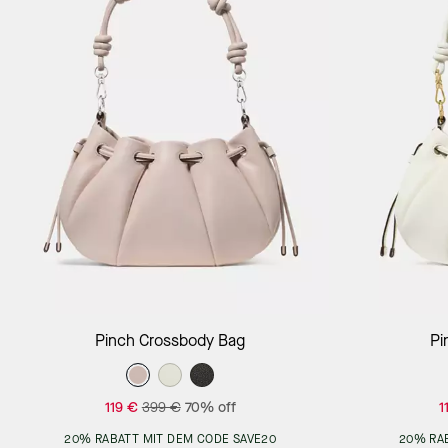
Add to Bag
Pinch Crossbody Bag
Pi
119 €
399 €
70% off
1
20% RABATT MIT DEM CODE SAVE20
20% RA