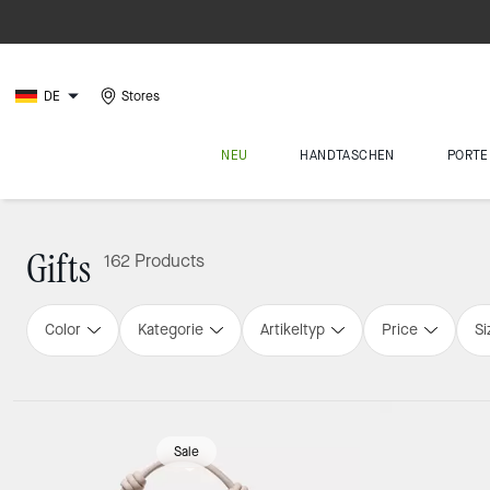
DE
Stores
NEU
HANDTASCHEN
PORTE
Gifts
162 Products
Color
Kategorie
Artikeltyp
Price
Si
Loaded 16 more products, showing 48 items.
Sale