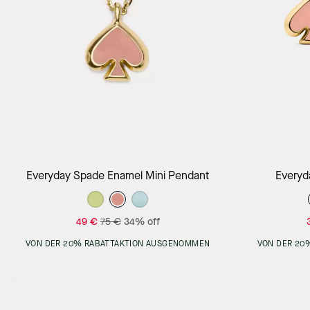
Add to Bag
Everyday Spade Enamel Mini Pendant
Everyd
49 €
75 €
34% off
VON DER 20% RABATTAKTION AUSGENOMMEN
VON DER 20