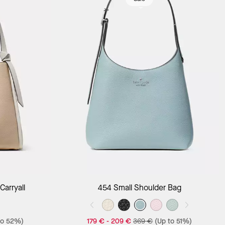
Add to Bag
Carryall
454 Small Shoulder Bag
to 52%)
179 €
-
209 €
369 €
(Up to 51%)