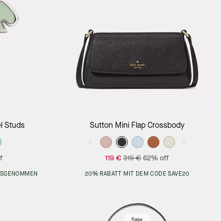
Add to Bag
l Studs
Sutton Mini Flap Crossbody
f
119 €
319 €
62% off
AUSGENOMMEN
20% RABATT MIT DEM CODE SAVE20
Sale