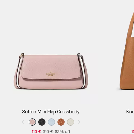
Add to Bag
Sutton Mini Flap Crossbody
Kno
119 €
319 €
62% off
1