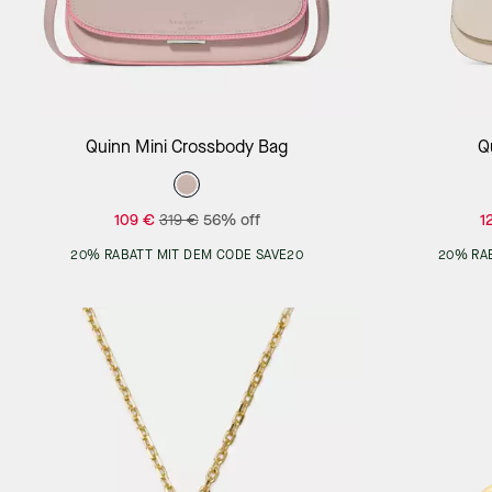
Add to Bag
Quinn Mini Crossbody Bag
Q
109 €
319 €
56% off
1
20% RABATT MIT DEM CODE SAVE20
20% RA