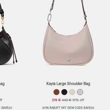
Add to Bag
Bag
Kayla Large Shoulder Bag
ff
219 €
449 €
51% off
 SAVE20
20% RABATT MIT DEM CODE SAVE20