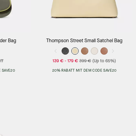
Add to Bag
lder Bag
Thompson Street Small Satchel Bag
ff
139 €
-
179 €
399 €
(Up to 65%)
 SAVE20
20% RABATT MIT DEM CODE SAVE20