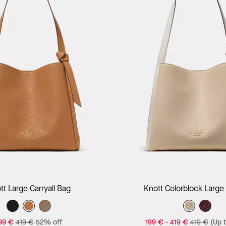
Add to Bag
Add to Bag
tt Large Carryall Bag
Knott Colorblock Large 
99 €
419 €
52% off
199 €
-
419 €
419 €
(Up 