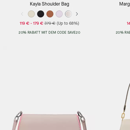
Add to Bag
Kayla Shoulder Bag
Margo
119 €
-
179 €
379 €
(Up to 68%)
1
20% RABATT MIT DEM CODE SAVE20
20% RA