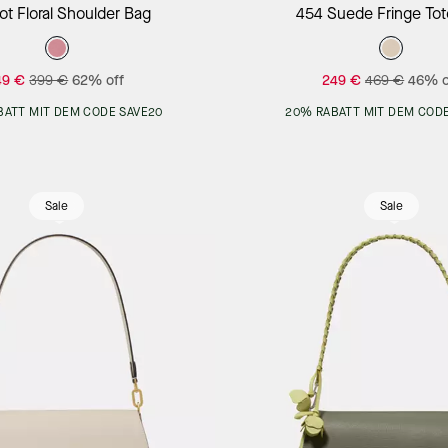
Add to Bag
Add to Bag
t Floral Shoulder Bag
454 Suede Fringe To
49 €
399 €
62% off
249 €
469 €
46% o
BATT MIT DEM CODE SAVE20
20% RABATT MIT DEM CODE
Sale
Sale