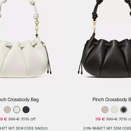
Add to Bag
Add to Bag
nch Crossbody Bag
Pinch Crossbody 
19 €
399 €
70% off
119 €
399 €
70% o
BATT MIT DEM CODE SAVE20
20% RABATT MIT DEM CODE