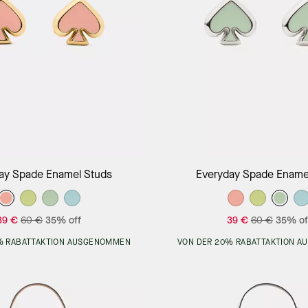
Add to Bag
Add to Bag
ay Spade Enamel Studs
Everyday Spade Ename
39 €
60 €
35% off
39 €
60 €
35% of
% RABATTAKTION AUSGENOMMEN
VON DER 20% RABATTAKTION 