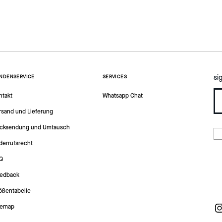
si
NDENSERVICE
SERVICES
ntakt
Whatsapp Chat
rsand und Lieferung
cksendung und Umtausch
derrufsrecht
Q
edback
ößentabelle
temap