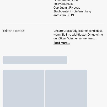
Einschubfach innen
Reißverschluss
Geprägt mit Pik-Logo
Staubbeutel im Lieferumfang
enthalten: NEIN
Editor's Notes
Unsere Crossbody-Taschen sind ideal,
wenn Sie Ihre wichtigsten Dinge ohne
unnötiges Volumen mitnehmen
möchten. Und das Beste: Ihre Hände
Read more...
bleiben frei, um alle Gruppenchats zu
beantworten und den Vanille-Latte
sicher zu halten.