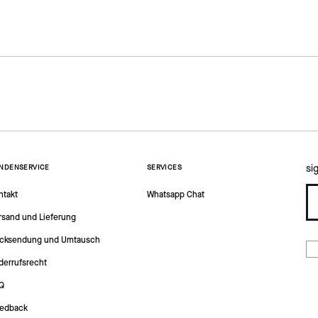
si
NDENSERVICE
SERVICES
ntakt
Whatsapp Chat
rsand und Lieferung
cksendung und Umtausch
derrufsrecht
Q
edback