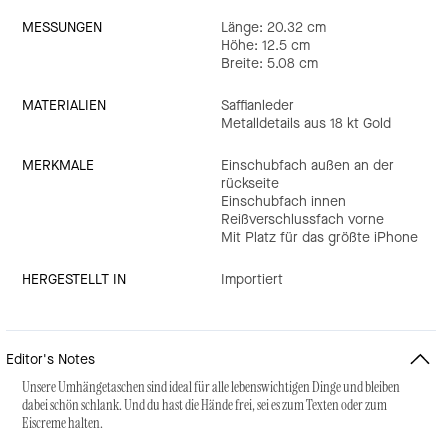
MESSUNGEN
Länge: 20.32 cm
Höhe: 12.5 cm
Breite: 5.08 cm
MATERIALIEN
Saffianleder
Metalldetails aus 18 kt Gold
MERKMALE
Einschubfach außen an der
rückseite
Einschubfach innen
Reißverschlussfach vorne
Mit Platz für das größte iPhone
HERGESTELLT IN
Importiert
Editor's Notes
Unsere Umhängetaschen sind ideal für alle lebenswichtigen Dinge und bleiben
dabei schön schlank. Und du hast die Hände frei, sei es zum Texten oder zum
Eiscreme halten.