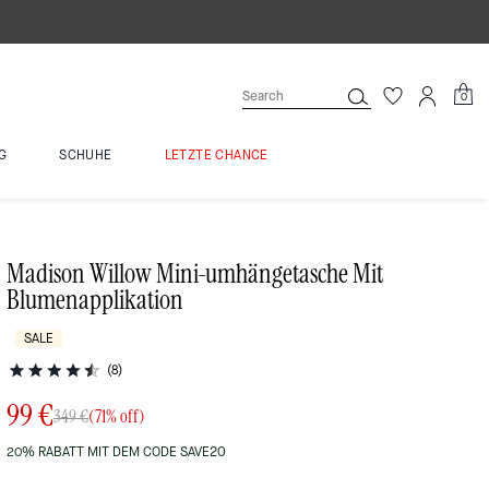
0
G
SCHUHE
LETZTE CHANCE
Madison Willow Mini-umhängetasche Mit
Blumenapplikation
SALE
(8)
99 €
349 €
(71% off)
20% RABATT MIT DEM CODE SAVE20