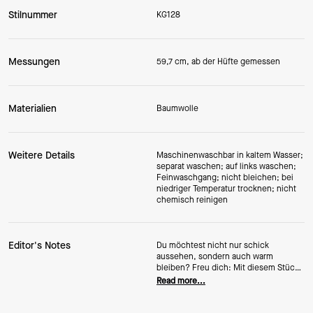
Stilnummer
KG128
Messungen
59,7 cm, ab der Hüfte gemessen
Materialien
Baumwolle
Weitere Details
Maschinenwaschbar in kaltem Wasser;
separat waschen; auf links waschen;
Feinwaschgang; nicht bleichen; bei
niedriger Temperatur trocknen; nicht
chemisch reinigen
Editor's Notes
Du möchtest nicht nur schick
aussehen, sondern auch warm
bleiben? Freu dich: Mit diesem Stück
schlägst du zwei Fliegen mit einer
Read more...
Klappe.