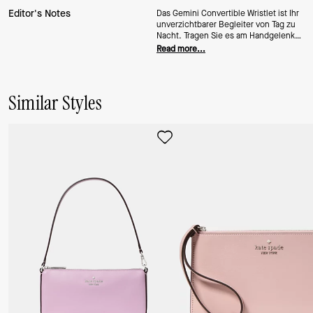
Editor's Notes
Das Gemini Convertible Wristlet ist Ihr
unverzichtbarer Begleiter von Tag zu
Nacht. Tragen Sie es am Handgelenk
oder befestigen Sie es an Ihrer
Read more...
Lieblingshandtasche – es passt sich
flexibel Ihrem Lebensstil an. Ein
kompaktes Accessoire mit genau dem
richtigen Maß an Glanz.
Similar Styles