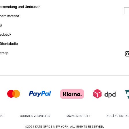
cksendung und Umtausch
derrufsrecht
Q
edback
ößentabelle
temap
NG
COOKIES VERWALTEN
MARKENSCHUTZ
ZUGÄNGLICHKE
©2024 KATE SPADE NEW YORK. ALL RIGHTS RESERVED.