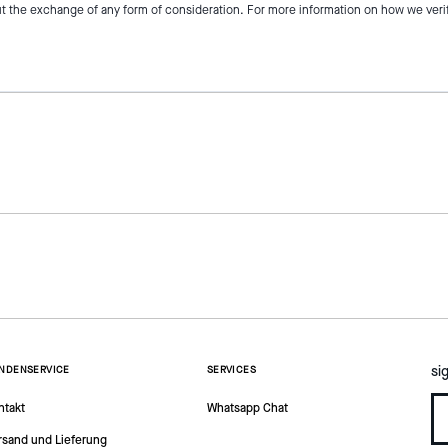
t the exchange of any form of consideration. For more information on how we veri
si
NDENSERVICE
SERVICES
ntakt
Whatsapp Chat
rsand und Lieferung