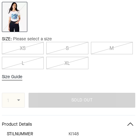
SIZE:
Please select a size
XS
S
M
L
XL
Size Guide
SOLD OUT
Product Details
STILNUMMER
KI148