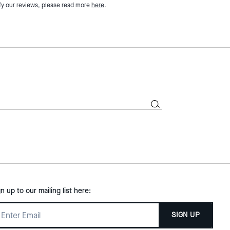
fy our reviews, please read more
here
.
gn up to our mailing list here:
SIGN UP