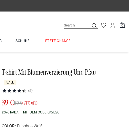
0
G
SCHUHE
LETZTE CHANCE
T-shirt Mit Blumenverzierung Und Pfau
SALE
(2)
39 €
150 €
(74% off)
20% RABATT MIT DEM CODE SAVE20
COLOR:
Frisches Weiß