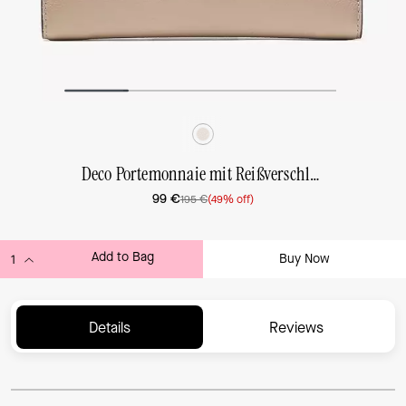
Deco Portemonnaie mit Reißverschluss, schmal
99 €
195 €
(49% off)
Add to Bag
Buy Now
ADDING TO BAG...
Details
Reviews