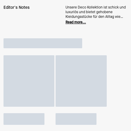
Editor's Notes
Unsere Deco Kollektion ist schick und
luxuriös und bietet gehobene
Kleidungsstücke für den Alltag wie
besondere Anlässe. Dieses schmale,
Read more...
kompakte Portemonnaie ist aus
genarbtem Leder mit unseren neuen K-
Metalldetails im Art-déco-Stil gefertigt.