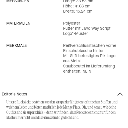
MESSUNGEN
Länge: 33.53 cm
Höhe: 41.66 cm
Breite: 15.24 cm
MATERIALIEN
Polyester
Futter mit „Two Way Script
Logo“-Muster
MERKMALE
Reißverschlusstaschen vorne
Einschubtasche hinten
Mit Stift befestigtes Pik-Logo
aus Metall
Staubbeutel im Lieferumfang
enthalten: NEIN
Editor's Notes
Unsere Rucksäcke bestehen aus den strapazierfähigsten technischen Stoffen und
weichem Leder und bieten natürlich jede Menge Platz. Oh, und genau wie deine
Outfits sind sie superschick – denn wir finden, dass Rucksäcke nicht nur für den
Matheunterricht und das Fitnessstudio gedacht sind.