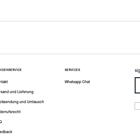
si
NDENSERVICE
SERVICES
ntakt
Whatsapp Chat
rsand und Lieferung
cksendung und Umtausch
derrufsrecht
Q
edback