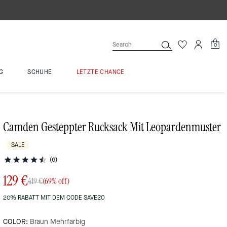
0
G
SCHUHE
LETZTE CHANCE
Camden Gesteppter Rucksack Mit Leopardenmuster
SALE
(6)
129 €
419 €
(69% off)
20% RABATT MIT DEM CODE SAVE20
COLOR:
Braun Mehrfarbig