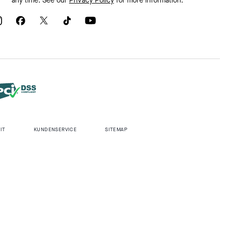
any time. See our
Privacy Policy
for more information.
IT
KUNDENSERVICE
SITEMAP