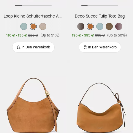
Loop Kleine Schultertasche Aus Wildleder
Deco Suede Tulip Tote Bag
110 €
-
135 €
225 €
(Up to 51%)
195 €
-
395 €
395 €
(Up to 50%)
In Den Warenkorb
In Den Warenkorb