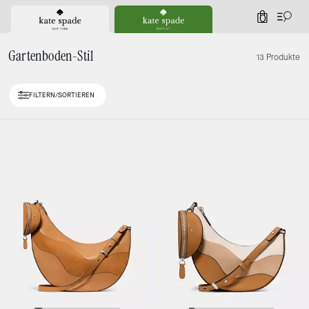
0
Gartenboden-Stil
13 Produkte
FILTERN/SORTIEREN
Loaded 3 more products, showing 13 items.