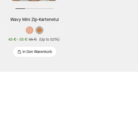
Wavy Mini Zip-Kartenetui
45 €
-
55 €
95 €
(Up to 52%)
In Den Warenkorb
Get Inspired
/
Gartenboden-Stil
Hier für unsere Mailingliste anmelden:
ANMELDEN