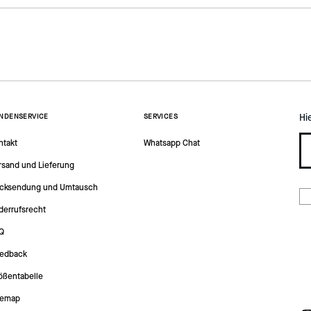
Hi
NDENSERVICE
SERVICES
ntakt
Whatsapp Chat
rsand und Lieferung
cksendung und Umtausch
derrufsrecht
Q
edback
ößentabelle
temap