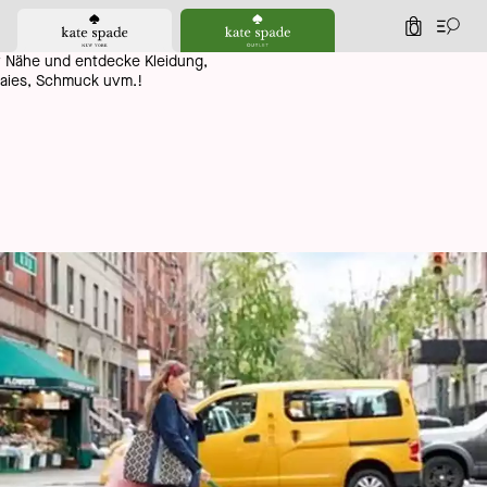
allo!
0
r Nähe und entdecke Kleidung,
aies, Schmuck uvm.!