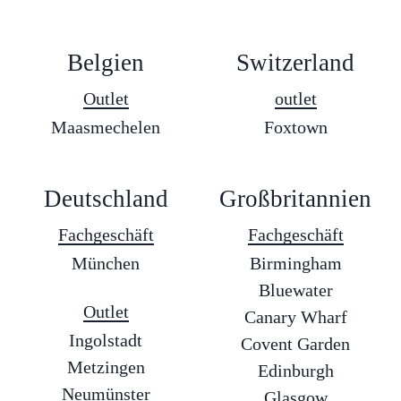
Belgien
Switzerland
Outlet
outlet
Maasmechelen
Foxtown
Deutschland
Großbritannien
Fachgeschäft
Fachgeschäft
München
Birmingham
Bluewater
Outlet
Canary Wharf
Ingolstadt
Covent Garden
Metzingen
Edinburgh
Neumünster
Glasgow