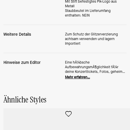
Mit Stift befestigtes Pik-Logo aus
Metall
Staubbeutel im Lieferumfang
enthalten: NEIN
Weitere Details
Zum Schutz der Glitzerverzierung
achtsam verwenden und lagern
Importiert
Hinweise zum Editor
Eine hÃ¼bsche
AufbewahrungsmÃ¶glichkeit fÃ¼r
deine Konzerttickets, Fotos, geheime
LiebesbotschaftenÂ â€¦ ach ja, und
Mehr erfahren…
natÃ¼rlich deine Kreditkarten.
Ähnliche Styles