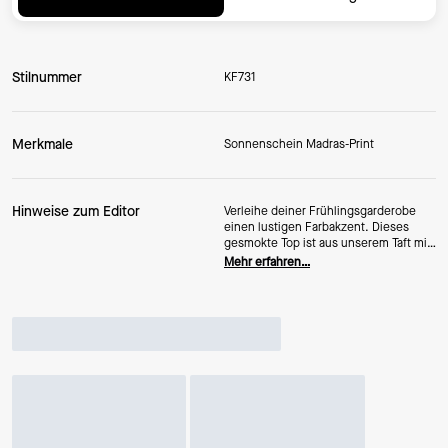
Stilnummer
KF731
Merkmale
Sonnenschein Madras-Print
Hinweise zum Editor
Verleihe deiner Frühlingsgarderobe
einen lustigen Farbakzent. Dieses
gesmokte Top ist aus unserem Taft mit
„Sunshine Madras“-Print gefertigt und
Mehr erfahren…
mit hübschen Schulterbändern
versehen.