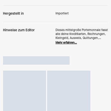
Hergestellt in
Importiert
Hinweise zum Editor
Dieses mittelgroße Portemonnaie fasst
alle deine Kreditkarten, Rechnungen,
Kleingeld, Ausweis, Quittungen,
Fahrkarten, was auch immer du hast –
Mehr erfahren…
und nimmt dabei nur wenig Platz in
deiner Tasche ein.