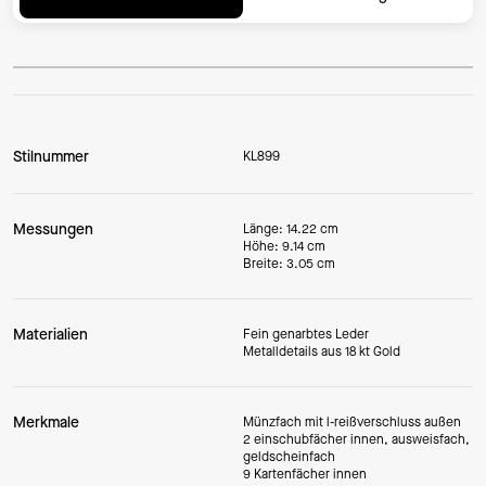
Stilnummer
KL899
Messungen
Länge: 14.22 cm
Höhe: 9.14 cm
Breite: 3.05 cm
Materialien
Fein genarbtes Leder
Metalldetails aus 18 kt Gold
Merkmale
Münzfach mit l-reißverschluss außen
2 einschubfächer innen, ausweisfach,
geldscheinfach
9 Kartenfächer innen