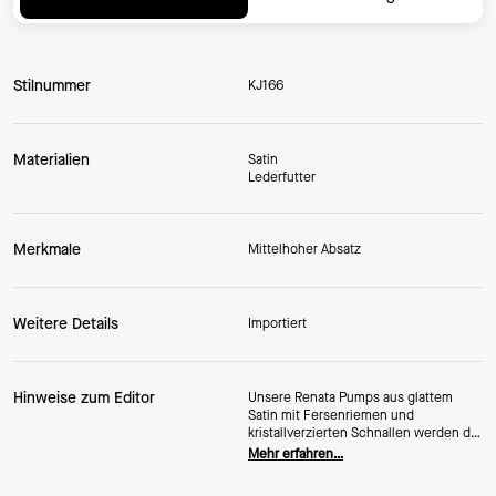
Stilnummer
KJ166
Materialien
Satin
Lederfutter
Merkmale
Mittelhoher Absatz
Weitere Details
Importiert
Hinweise zum Editor
Unsere Renata Pumps aus glattem
Satin mit Fersenriemen und
kristallverzierten Schnallen werden dir
jede Menge Komplimente einbringen.
Mehr erfahren…