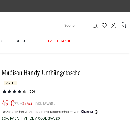
0
G
SCHUHE
LETZTE CHANCE
Madison Handy-Umhängetasche
SALE
(30)
49 €
inkl. MwSt.
219 €
(77%)
Bezahle in bis zu 30 Tagen mit Käuferschutz* von
20% RABATT MIT DEM CODE SAVE20