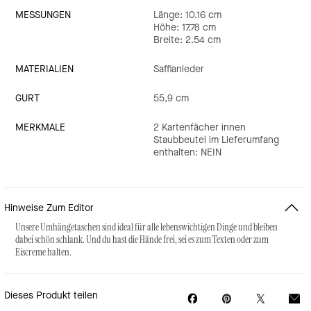
MESSUNGEN
Länge: 10.16 cm
Höhe: 17.78 cm
Breite: 2.54 cm
MATERIALIEN
Saffianleder
GURT
55,9 cm
MERKMALE
2 Kartenfächer innen
Staubbeutel im Lieferumfang
enthalten: NEIN
Hinweise Zum Editor
Unsere Umhängetaschen sind ideal für alle lebenswichtigen Dinge und bleiben
dabei schön schlank. Und du hast die Hände frei, sei es zum Texten oder zum
Eiscreme halten.
Dieses Produkt teilen