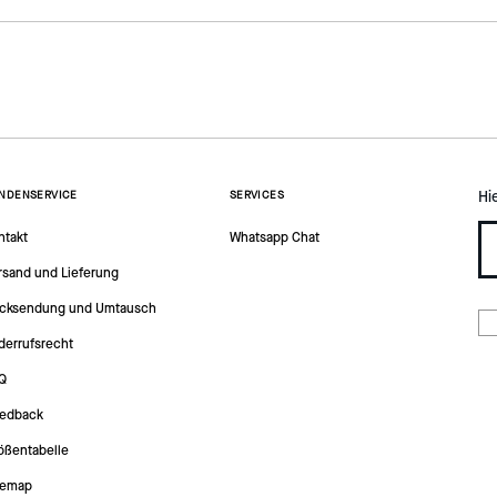
Hi
NDENSERVICE
SERVICES
ntakt
Whatsapp Chat
rsand und Lieferung
cksendung und Umtausch
derrufsrecht
Q
edback
ößentabelle
temap