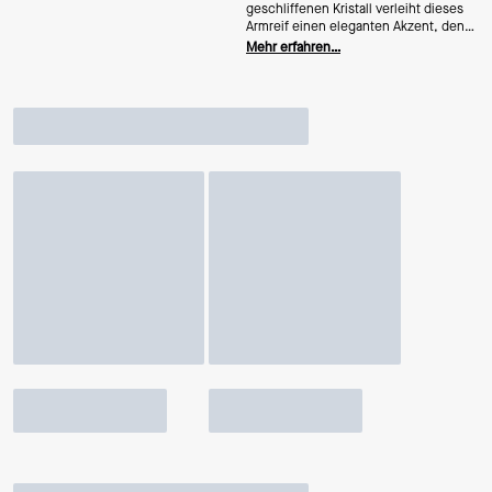
geschliffenen Kristall verleiht dieses
Armreif einen eleganten Akzent, den
Sie Saison für Saison tragen werden.
Mehr erfahren…