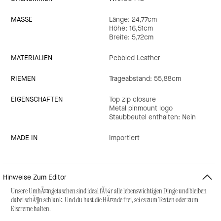
MASSE
Länge: 24,77cm
Höhe: 16,51cm
Breite: 5,72cm
MATERIALIEN
Pebbled Leather
RIEMEN
Trageabstand: 55,88cm
EIGENSCHAFTEN
Top zip closure
Metal pinmount logo
Staubbeutel enthalten: Nein
MADE IN
Importiert
Hinweise Zum Editor
Unsere UmhÃ¤ngetaschen sind ideal fÃ¼r alle lebenswichtigen Dinge und bleiben
dabei schÃ¶n schlank. Und du hast die HÃ¤nde frei, sei es zum Texten oder zum
Eiscreme halten.