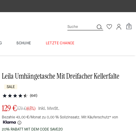
0
G
SCHUHE
LETZTE CHANCE
Leila Umhängetasche Mit Dreifacher Kellerfalte
SALE
(641)
129 €
inkl. MwSt.
379 €
(65%)
Bezahle 43,00 €/Monat zu 0,00 % Sollzinssatz. Mit Käuferschutz* von
20% RABATT MIT DEM CODE SAVE20