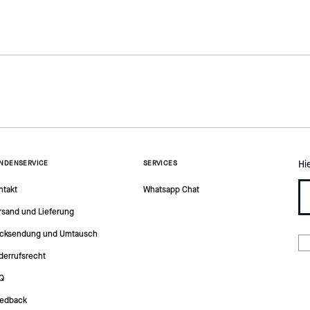
Hi
NDENSERVICE
SERVICES
ntakt
Whatsapp Chat
rsand und Lieferung
cksendung und Umtausch
derrufsrecht
Q
edback