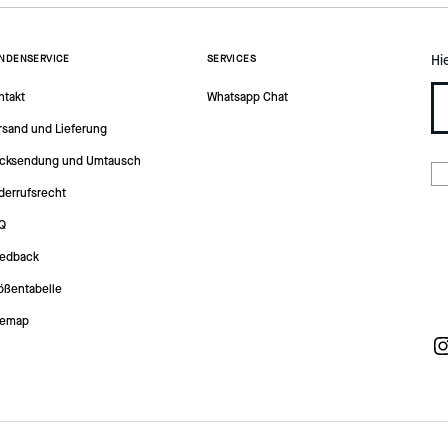
Hi
NDENSERVICE
SERVICES
ntakt
Whatsapp Chat
rsand und Lieferung
cksendung und Umtausch
derrufsrecht
Q
edback
ößentabelle
temap