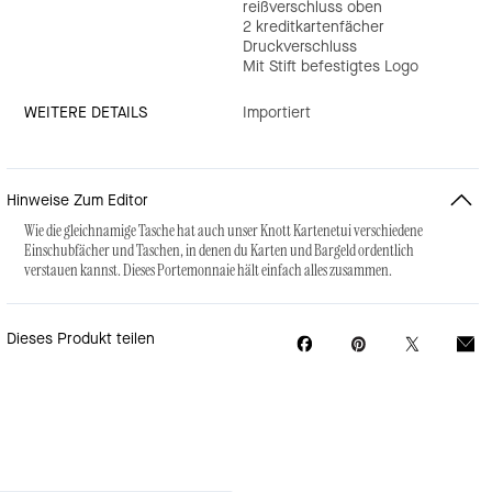
reißverschluss oben
2 kreditkartenfächer
Druckverschluss
Mit Stift befestigtes Logo
WEITERE DETAILS
Importiert
Hinweise Zum Editor
Wie die gleichnamige Tasche hat auch unser Knott Kartenetui verschiedene
Einschubfächer und Taschen, in denen du Karten und Bargeld ordentlich
verstauen kannst. Dieses Portemonnaie hält einfach alles zusammen.
Dieses Produkt teilen