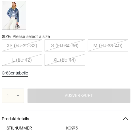
SIZE:
Please select a size
XS (EU 30-32)
S (EU 34-36)
M (EU 38-40)
L (EU 42)
XL (EU 44)
Größentabelle
AUSVERKAUFT
Produktdetails
STILNUMMER
KG975