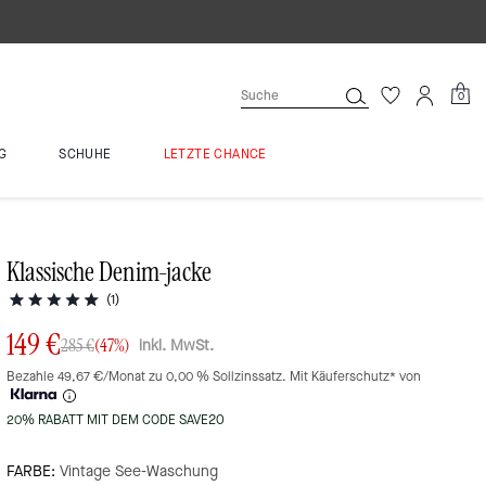
0
G
SCHUHE
LETZTE CHANCE
Klassische Denim-jacke
(1)
149 €
inkl. MwSt.
285 €
(47%)
Bezahle 49,67 €/Monat zu 0,00 % Sollzinssatz. Mit Käuferschutz* von
20% RABATT MIT DEM CODE SAVE20
FARBE:
Vintage See-Waschung