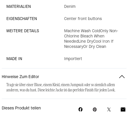
MATERIALIEN
Denim
EIGENSCHAFTEN
Center front buttons
WEITERE DETAILS
Machine Wash ColdOnly Non-
Chlorine Bleach When
NeededLine DryCool Iron If
NecessaryOr Dry Clean
MADE IN
Importiert
Hinweise Zum Editor
Trage sie über einer Bluse, einem Kleid, einem Jumpsuit oder so ziemlich allem
anderen, was du hast. Diese leichte Jacke ist das perfekte Finish für jeden Look.
Dieses Produkt teilen