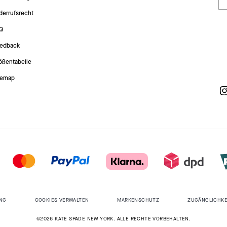
derrufsrecht
Q
edback
ößentabelle
temap
NG
COOKIES VERWALTEN
MARKENSCHUTZ
ZUGÄNGLICHKE
©2026 KATE SPADE NEW YORK. ALLE RECHTE VORBEHALTEN.