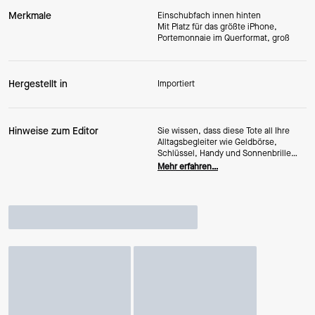
Merkmale
Einschubfach innen hinten
Mit Platz für das größte iPhone,
Portemonnaie im Querformat, groß
Hergestellt in
Importiert
Hinweise zum Editor
Sie wissen, dass diese Tote all Ihre
Alltagsbegleiter wie Geldbörse,
Schlüssel, Handy und Sonnenbrille
sicher verstaut. Außerdem findet darin
Mehr erfahren…
Platz: zwei rote Lippenstifte, 6 Euro
Kleingeld, 11 zerknitterte Quittungen
und eine Avocado…