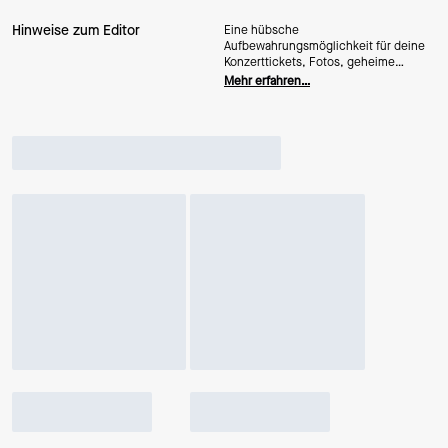
Hinweise zum Editor
Eine hübsche
Aufbewahrungsmöglichkeit für deine
Konzerttickets, Fotos, geheime
Liebesbotschaften … ach ja, und
Mehr erfahren…
natürlich deine Kreditkarten.