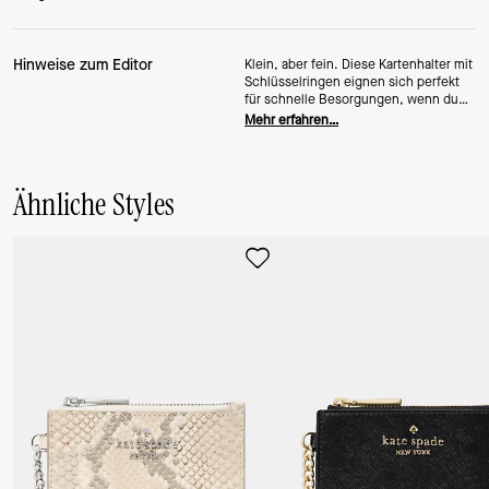
Hinweise zum Editor
Klein, aber fein. Diese Kartenhalter mit
Schlüsselringen eignen sich perfekt
für schnelle Besorgungen, wenn du
dir einen Kaffee holst, oder zum
Mehr erfahren…
Befestigen an deiner Lieblingstasche.
Ähnliche Styles