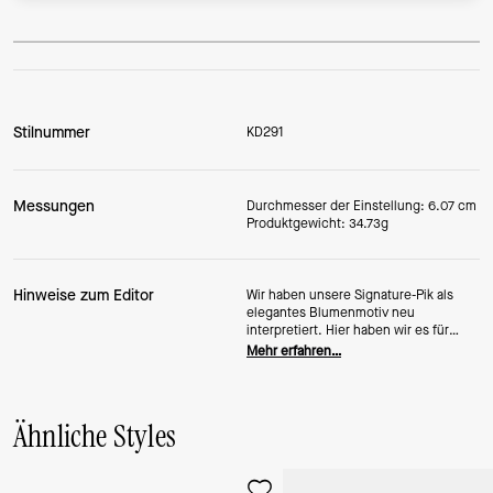
Stilnummer
KD291
Messungen
Durchmesser der Einstellung: 6.07 cm
Produktgewicht: 34.73g
Hinweise zum Editor
Wir haben unsere Signature-Pik als
elegantes Blumenmotiv neu
interpretiert. Hier haben wir es für
diesen Armreif mit
Mehr erfahren…
Scharnierverschluss und
Perlmuttakzenten verwendet.
Ähnliche Styles