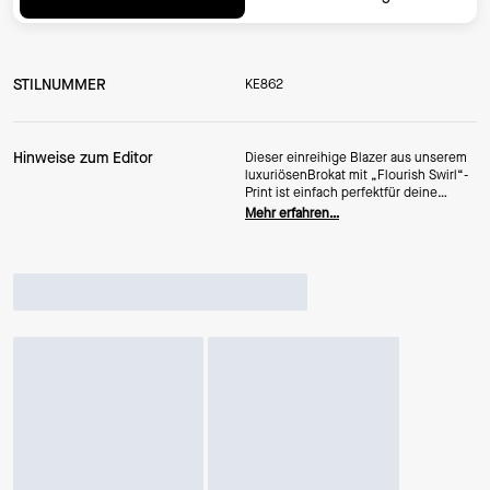
STILNUMMER
KE862
Hinweise zum Editor
Dieser einreihige Blazer aus unserem
luxuriösenBrokat mit „Flourish Swirl“-
Print ist einfach perfektfür deine
nächste Party.
Mehr erfahren…