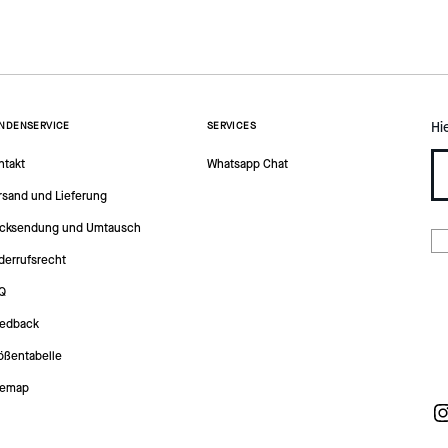
Hi
NDENSERVICE
SERVICES
ntakt
Whatsapp Chat
rsand und Lieferung
cksendung und Umtausch
derrufsrecht
Q
edback
ößentabelle
temap