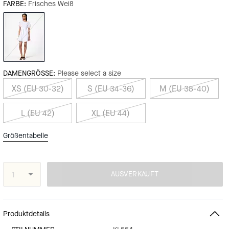
FARBE:
Frisches Weiß
DAMENGRÖSSE:
Please select a size
XS (EU 30-32)
S (EU 34-36)
M (EU 38-40)
L (EU 42)
XL (EU 44)
Größentabelle
AUSVERKAUFT
Produktdetails