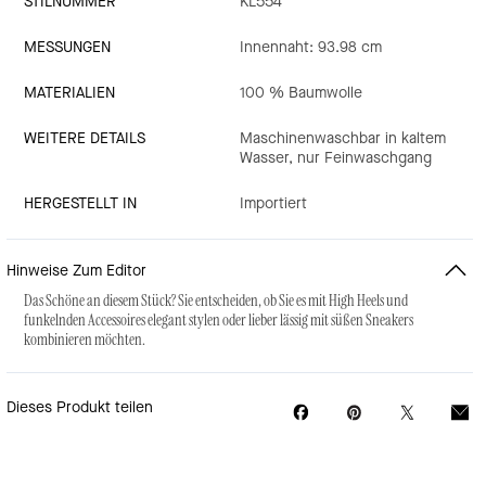
STILNUMMER
KL554
MESSUNGEN
Innennaht: 93.98 cm
MATERIALIEN
100 % Baumwolle
WEITERE DETAILS
Maschinenwaschbar in kaltem
Wasser, nur Feinwaschgang
HERGESTELLT IN
Importiert
Hinweise Zum Editor
Das Schöne an diesem Stück? Sie entscheiden, ob Sie es mit High Heels und
funkelnden Accessoires elegant stylen oder lieber lässig mit süßen Sneakers
kombinieren möchten.
Dieses Produkt teilen