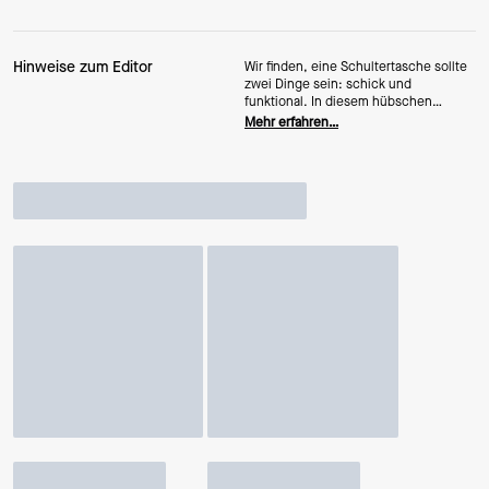
Hinweise zum Editor
Wir finden, eine Schultertasche sollte
zwei Dinge sein: schick und
funktional. In diesem hübschen
Exemplar kannst du alles Wichtige
Mehr erfahren…
verstauen – Geldbörse, Schlüssel und
Handy – und sie hat sogar eine Tasche
für Snacks, egal, ob du Gummibärchen
oder Mandeln bevorzugst. Denn auch
die sind wichtig.