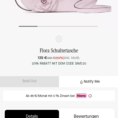
Flora Schultertasche
139 €
449 €
(69%)
inkl. MwSt.
20% RABATT MIT DEM CODE SAVE20
Sold Out
Notify Me
Ab 46 €/Monat mit 0 % Zinsen bei
Details
Bewertungen