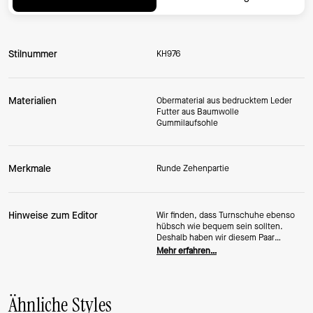
Stilnummer
KH976
Materialien
Obermaterial aus bedrucktem Leder
Futter aus Baumwolle
Gummilaufsohle
Merkmale
Runde Zehenpartie
Hinweise zum Editor
Wir finden, dass Turnschuhe ebenso
hübsch wie bequem sein sollten.
Deshalb haben wir diesem Paar
verspielte, feminine Details verpasst,
Mehr erfahren…
mit denen du überall auffällst – egal,
ob du gerade pendelst oder zu den
kostenlosen Cupcakes im
Konferenzraum läufst.
Ähnliche Styles