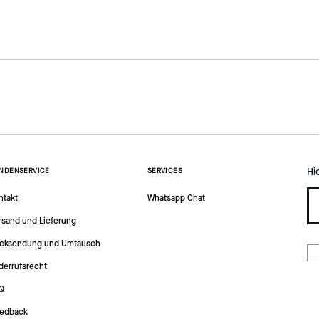
Hi
NDENSERVICE
SERVICES
ntakt
Whatsapp Chat
rsand und Lieferung
cksendung und Umtausch
derrufsrecht
Q
edback