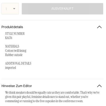
AUSVERKAUFT
Produktdetails
STYLE NUMBER
KA176
MATERIALS
Cotton twill lining
Rubber outsole
ADDITIONAL DETAILS
imported
Hinweise Zum Editor
We think sneakers should be equally cute as they are comfortable. That's why we've
given this pair playful, feminine details sure to stand out, whether you're
commuting or running to the free cupcakes in the conference room.