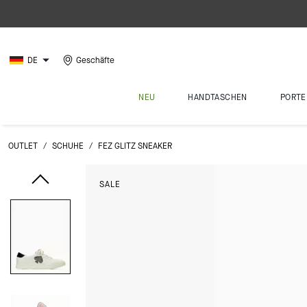
DE
Geschäfte
NEU
HANDTASCHEN
PORTE
OUTLET
/
SCHUHE
/
FEZ GLITZ SNEAKER
SALE