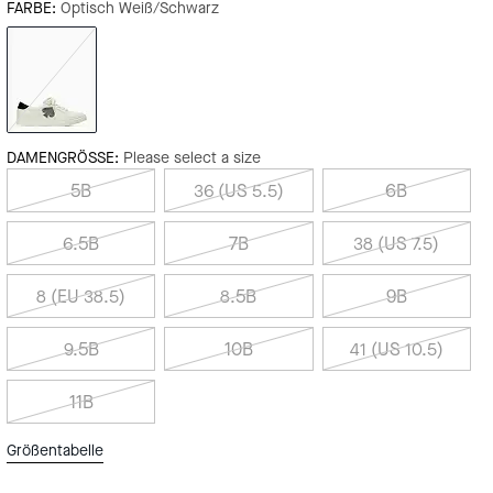
FARBE:
Optisch Weiß/Schwarz
DAMENGRÖSSE:
Please select a size
5B
36 (US 5.5)
6B
6.5B
7B
38 (US 7.5)
8 (EU 38.5)
8.5B
9B
9.5B
10B
41 (US 10.5)
11B
Größentabelle