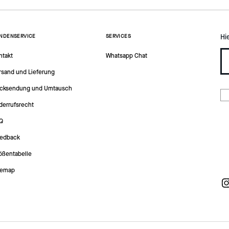
Hi
NDENSERVICE
SERVICES
ntakt
Whatsapp Chat
rsand und Lieferung
cksendung und Umtausch
derrufsrecht
Q
edback
ößentabelle
temap