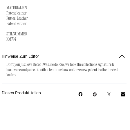
MATERIALIEN
Patent leather
Futter: Leather
Patent leather
STILNUMMER
KM794
Hinweise Zum Editor
Don't you just love Deco? (We sure do.) So, we took the collection's signature K
hardware and paired it with a feminine bow on these new patent leather heeled
loafers.
Dieses Produkt teilen