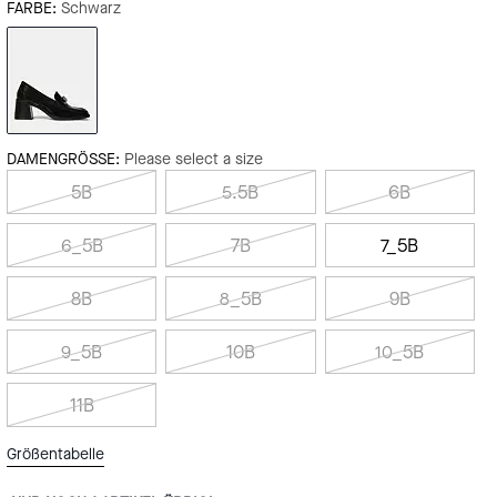
FARBE:
Schwarz
DAMENGRÖSSE:
Please select a size
5B
5.5B
6B
6_5B
7B
7_5B
8B
8_5B
9B
9_5B
10B
10_5B
11B
Größentabelle