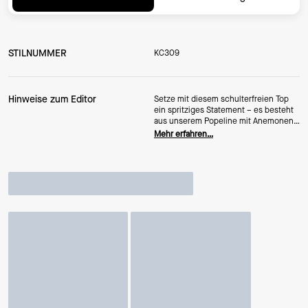
STILNUMMER
KC309
Hinweise zum Editor
Setze mit diesem schulterfreien Top
ein spritziges Statement – es besteht
aus unserem Popeline mit Anemonen-
Blumenprint im Stil der 60er-Jahre.
Mehr erfahren…